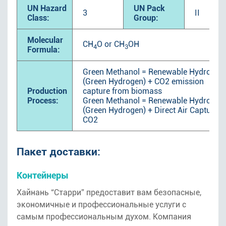
UN Hazard
UN Pack
3
II
Class:
Group:
Molecular
CH
O or CH
OH
4
3
Formula:
Green Methanol = Renewable Hydrogen
(Green Hydrogen) + CO2 emission
Production
capture from biomass
Process:
Green Methanol = Renewable Hydrogen
(Green Hydrogen) + Direct Air Capture
CO2
Пакет доставки:
Контейнеры
Хайнань “Старри” предоставит вам безопасные,
экономичные и профессиональные услуги с
самым профессиональным духом. Компания