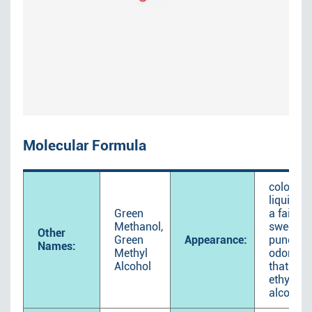
Molecular Formula
colorles
liquid wi
Green
a faintly
Methanol,
sweet
Other
Green
Appearance:
pungent
Names:
Methyl
odor like
Alcohol
that of
ethyl
alcohol