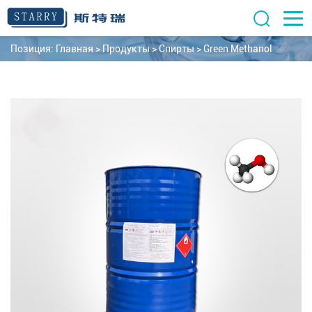
Позиция:
Главная
>
Продукты
>
Спирты
>
Green Methanol