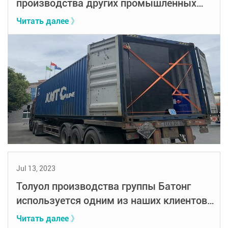
производства других промышленных
химикатов
Читать далее 》
Jul 13, 2023
Толуол производства группы Батонг
используется одним из наших клиентов
в Хэнани
Читать далее 》