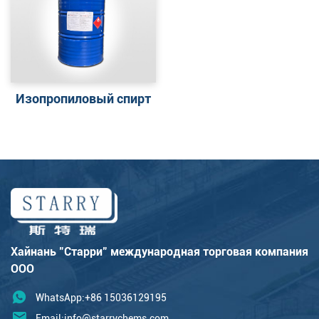
Изопропиловый спирт
Хайнань "Старри" международная торговая компания
ООО
WhatsApp:+86 15036129195
Email:
info@starrychems.com